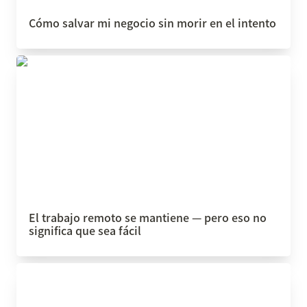
Cómo salvar mi negocio sin morir en el intento
El trabajo remoto se mantiene — pero eso no
significa que sea fácil
El trabajo remoto se mantiene — pero eso no 
significa que sea fácil
Símbolos de mapas de procesos: el lenguaje
visual que tu equipo necesita hablar